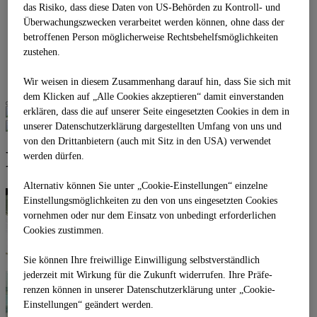
das Risiko, dass diese Daten von US-Behörden zu Kontroll- und
Business Stage 1.3
Überwachungszwecken verarbeitet werden können, ohne dass der
Business Stage 1.4
Gironcoli Kristall
betroffenen Person möglicherweise Rechtsbehelfsmöglichkeiten
REFERENZEN
zustehen.
PARTNER
KONTAKT
Wir weisen in diesem Zusammenhang darauf hin, dass Sie sich mit
dem Klicken auf „Alle Cookies akzeptieren“ damit ein­ver­standen
erklären, dass die auf unserer Seite eingesetzten Cookies in dem in
unserer Datenschutzerklärung dargestellten Umfang von uns und
von den Drittanbietern (auch mit Sitz in den USA) verwendet
MM Stage Foyer+Maxi+Mini
werden dürfen.
Alternativ können Sie unter „Cookie-Einstellungen“ einzelne
Einstellungsmöglichkeiten zu den von uns eingesetzten Cookies
vornehmen oder nur dem Einsatz von unbedingt erforderlichen
Cookies zustimmen.
Sie können Ihre freiwillige Einwilligung selbstverständlich
jederzeit mit Wirkung für die Zukunft widerrufen. Ihre Prä­fe­
renzen können in unserer Datenschutzerklärung unter „Cookie-
Einstellungen“ geändert werden.