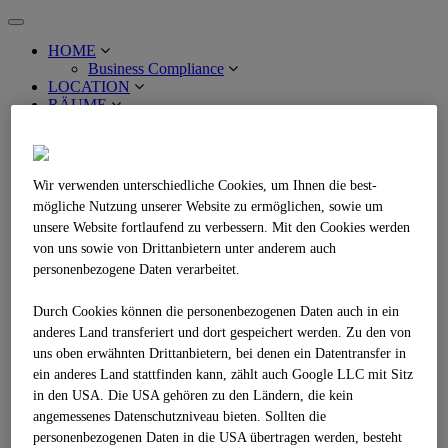
Toggle
navigation
HOME
Business Compliance
LOCATION
RÄUME
Multimedia Stage
MM Stage Auditorium
MM Stage City
MM Stage Foyer
Wir verwenden unterschiedliche Cookies, um Ihnen die best­
MM Stage Maxi
mögliche Nutzung unserer Website zu ermöglichen, sowie um
MM Stage Mini
unsere Website fortlaufend zu verbessern. Mit den Cookies werden
MM Stage Maxi+Mini
MM Stage Foyer+Maxi+Mini
von uns sowie von Drittanbietern unter anderem auch
Sky Stage
personenbezogene Daten verarbeitet.
Sky Stage Point
Sky Stage Mini
Durch Cookies können die personenbezogenen Daten auch in ein
Sky Stage Maxi
anderes Land transferiert und dort gespeichert werden. Zu den von
Sky Stage Bar
uns oben erwähnten Drittanbietern, bei denen ein Datentransfer in
Sky Stage Maxi+Mini
Sky Stage Point, Mini, Maxi + Bar
ein anderes Land stattfinden kann, zählt auch Google LLC mit Sitz
Business Stage
in den USA. Die USA gehören zu den Ländern, die kein
Business Stage Übersicht
angemessenes Datenschutzniveau bieten. Sollten die
Business Stage 1.1
personenbezogenen Daten in die USA übertragen werden, besteht
Business Stage 1.2